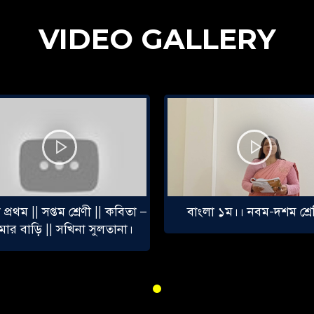
VIDEO GALLERY
 প্রথম || সপ্তম শ্রেণী || কবিতা –
বাংলা ১ম।। নবম-দশম শ্রে
ার বাড়ি || সখিনা সুলতানা।