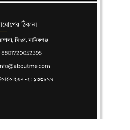
াযোগের ঠিকানা
বাঙ্গালা, ঘিওর, মানিকগঞ্জ
+8801720052395
info@aboutme.com
ইআইআইএন নং : ১৩৩৮৭৭