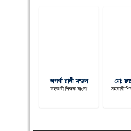
না আক্তার
অপর্ণা রানী মন্ডল
মো: রু
িক্ষক - ইংরেজি
সহকারী শিক্ষক-বাংলা
সহকারী শিক