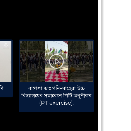
ণি
বাঙ্গালা ডাঃ গনি-সাহেরা উচ্চ
ষষ্ঠ শ্রেণি ||
বিদ্যালয়ের সমাবেশে পিটি অনুশীলন
(আকাশ) |
(PT exercise).