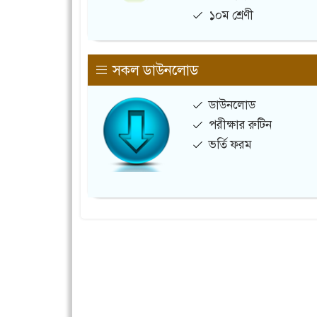
১০ম শ্রেণী
সকল ডাউনলোড
ডাউনলোড
পরীক্ষার রুটিন
ভর্তি ফরম