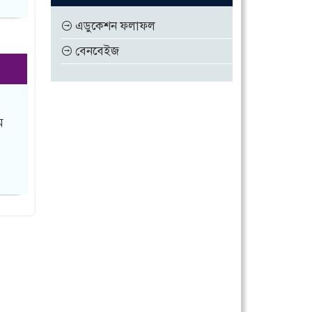
এডুকেশন ফলাফল
বেনবেইজ
ম