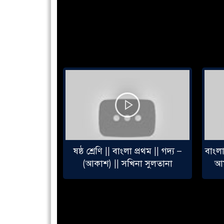
সাহেরা উচ্চ
ষষ্ঠ শ্রেণি || বাংলা প্রথম || গদ্য –
বাংলা
 পিটি অনুশীলন
(আকাশ) || সখিনা সুলতানা
আম
ise).