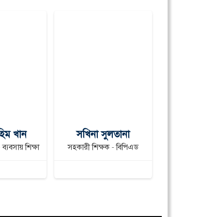
হিম খান
সখিনা সুলতানা
মোহাম্মদ শা
ব্যবসায় শিক্ষা
সহকারী শিক্ষক - বিপিএড
সহকারী শিক্ষক -