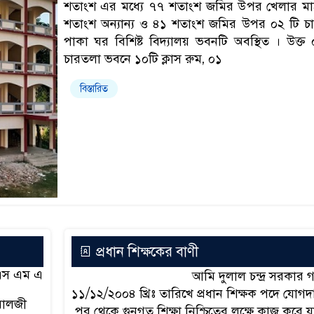
শতাংশ এর মধ্যে ৭৭ শতাংশ জমির উপর খেলার মা
শতাংশ অন্যান্য ও ৪১ শতাংশ জমির উপর ০২ টি চ
পাকা ঘর বিশিষ্ট বিদ্যালয় ভবনটি অবস্থিত । উক্ত
চারতলা ভবনে ১০টি ক্লাস রুম, ০১
বিস্তারিত
প্রধান শিক্ষকের বাণী
 এস এম এ
আমি দুলাল চন্দ্র সরকার 
১১/১২/২০০৪ খ্রিঃ তারিখে প্রধান শিক্ষক পদে যোগদ
ারোলজী
পর থেকে গুনগত শিক্ষা নিশ্চিতের লক্ষে কাজ করে যা